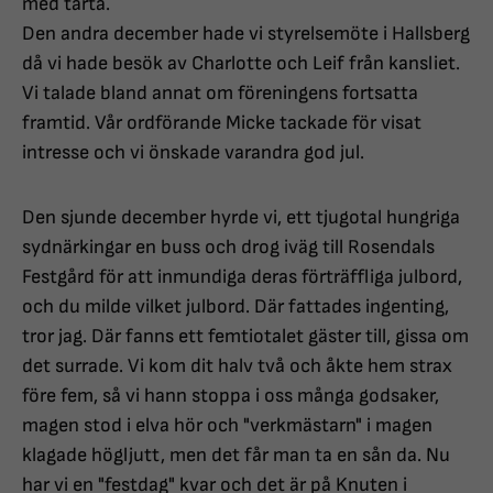
med tårta.
Den andra december hade vi styrelsemöte i Hallsberg
då vi hade besök av Charlotte och Leif från kansliet.
Vi talade bland annat om föreningens fortsatta
framtid. Vår ordförande Micke tackade för visat
intresse och vi önskade varandra god jul.
Den sjunde december hyrde vi, ett tjugotal hungriga
sydnärkingar en buss och drog iväg till Rosendals
Festgård för att inmundiga deras förträffliga julbord,
och du milde vilket julbord. Där fattades ingenting,
tror jag. Där fanns ett femtiotalet gäster till, gissa om
det surrade. Vi kom dit halv två och åkte hem strax
före fem, så vi hann stoppa i oss många godsaker,
magen stod i elva hör och "verkmästarn" i magen
klagade högljutt, men det får man ta en sån da. Nu
har vi en "festdag" kvar och det är på Knuten i