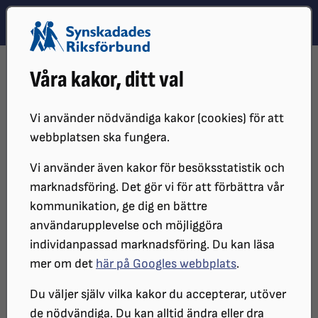
Hoppa till innehåll
Hoppa till hitta snabbt
TEMA
SÖK
MENY
STARTSIDA
DISTRIKT, LOKAL- OCH BRANSCHFÖRENINGAR
Våra kakor, ditt val
DISTRIKT
SRF ÖREBRO LÄN
SYNVINKELN
SYNVINKELN 2014
DECEMBER
Vi använder nödvändiga kakor (cookies) för att
webbplatsen ska fungera.
Vi använder även kakor för besöksstatistik och
marknadsföring. Det gör vi för att förbättra vår
kommunikation, ge dig en bättre
användarupplevelse och möjliggöra
individanpassad marknadsföring. Du kan läsa
mer om det
här på Googles webbplats
.
SYNvinkeln - December
Du väljer själv vilka kakor du accepterar, utöver
de nödvändiga. Du kan alltid ändra eller dra