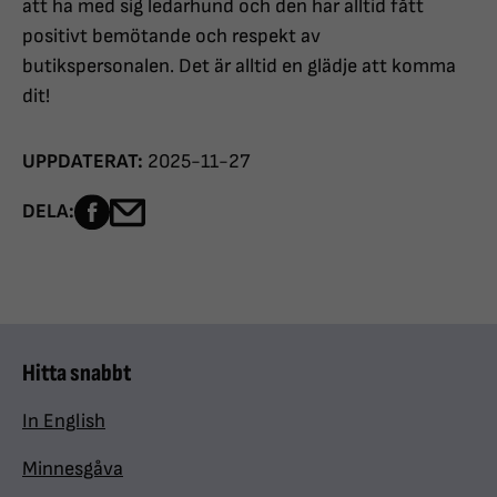
att ha med sig ledarhund och den har alltid fått
positivt bemötande och respekt av
butikspersonalen. Det är alltid en glädje att komma
dit!
UPPDATERAT:
2025-11-27
Dela sidan på Facebook
Dela sidan med e-post
DELA:
Hitta snabbt
In English
Minnesgåva