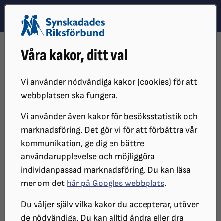
Hoppa till innehåll
Hoppa till hitta snabbt
TEMA
SÖK
MENY
STARTSIDA
DISTRIKT, LOKAL- OCH BRANSCHFÖRENINGAR
Våra kakor, ditt val
DISTRIKT
SRF BOHUSLÄN
TILLGÄNGLIGHETSPRIS
PRISTAGARE 2024
Vi använder nödvändiga kakor (cookies) för att
SRF Bohusläns
webbplatsen ska fungera.
tillgänglighetspris 2024
Vi använder även kakor för besöksstatistik och
marknadsföring. Det gör vi för att förbättra vår
kommunikation, ge dig en bättre
Bästa Service gick till Ica Matmor i
användarupplevelse och möjliggöra
Trollhättan
individanpassad marknadsföring. Du kan läsa
mer om det
här på Googles webbplats
.
Du väljer själv vilka kakor du accepterar, utöver
de nödvändiga. Du kan alltid ändra eller dra