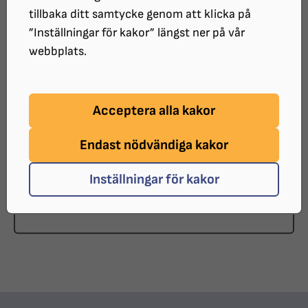
tillbaka ditt samtycke genom att klicka på
”Inställningar för kakor” längst ner på vår
webbplats.
Följ med till Sandgrund och Lars
Lerins konstvärld! SRF Uddevalla
Acceptera alla kakor
DATUM:
Endast nödvändiga kakor
2026-09-23 klockan 07:30 - 18:30
PLATS:
Inställningar för kakor
Karlstad - Sandgrund