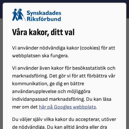
Hoppa till innehåll
Hoppa till hitta snabbt
TEMA
SÖK
MENY
STARTSIDA
DISTRIKT, LOKAL- OCH BRANSCHFÖRENINGAR
Våra kakor, ditt val
DISTRIKT
SRF BOHUSLÄN
LOKALFÖRENINGAR
SRF UDDEVALLA
AKTIVITETER
Vi använder nödvändiga kakor (cookies) för att
Aktiviteter
webbplatsen ska fungera.
Vi använder även kakor för besöksstatistik och
marknadsföring. Det gör vi för att förbättra vår
kommunikation, ge dig en bättre
Filtrera
Kategori
användarupplevelse och möjliggöra
individanpassad marknadsföring. Du kan läsa
Alla
mer om det
här på Googles webbplats
.
Du väljer själv vilka kakor du accepterar, utöver
Filtrera
de nödvändiga. Du kan alltid ändra eller dra