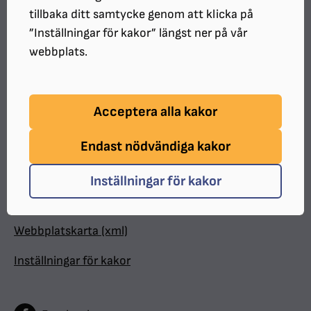
tillbaka ditt samtycke genom att klicka på
Valpkalendern
”Inställningar för kakor” längst ner på vår
Medlemsförmåner
webbplats.
Personuppgifter
Acceptera alla kakor
Tillgänglighetsredogörelse
Visselblåsarfunktion
Endast nödvändiga kakor
Frågor och svar
Inställningar för kakor
Jobba hos oss
Webbplatskarta (xml)
Inställningar för kakor