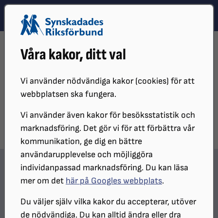
Hoppa till innehåll
Hoppa till hitta snabbt
TEMA
SÖK
MENY
STARTSIDA
DISTRIKT, LOKAL- OCH BRANSCHFÖRENINGAR
Våra kakor, ditt val
DISTRIKT
SRF BOHUSLÄN
LOKALFÖRENINGAR
SRF STRÖMSTAD-TANUM
NYHETER INOM FÖRENINGEN
Vi använder nödvändiga kakor (cookies) för att
Nyheter inom föreningen
webbplatsen ska fungera.
Vi använder även kakor för besöksstatistik och
marknadsföring. Det gör vi för att förbättra vår
kommunikation, ge dig en bättre
användarupplevelse och möjliggöra
individanpassad marknadsföring. Du kan läsa
Hitta snabbt
mer om det
här på Googles webbplats
.
In English
Du väljer själv vilka kakor du accepterar, utöver
Minnesgåva
de nödvändiga. Du kan alltid ändra eller dra