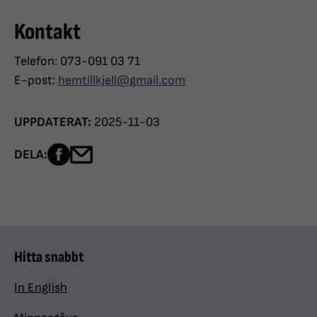
Kontakt
Telefon: 073-091 03 71
E-post:
hemtillkjell@gmail.com
UPPDATERAT:
2025-11-03
Dela sidan på Facebook
Dela sidan med e-post
DELA:
Hitta snabbt
In English