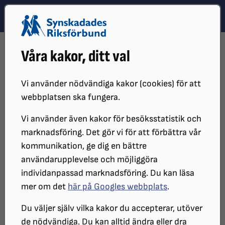
Hoppa till innehåll
Hoppa till hitta snabbt
TEMA
SÖK
MENY
STARTSIDA
DISTRIKT, LOKAL- OCH BRANSCHFÖRENINGAR
Våra kakor, ditt val
BRANSCHFÖRENINGAR
BRANSCH SYNSKADADE KONSTNÄRERS OCH
KONSTHANTVERKARES FÖRENING
Vi använder nödvändiga kakor (cookies) för att
VÅRA MEDLEMMAR
KJELL CARLSSON
webbplatsen ska fungera.
Vi använder även kakor för besöksstatistik och
marknadsföring. Det gör vi för att förbättra vår
kommunikation, ge dig en bättre
användarupplevelse och möjliggöra
individanpassad marknadsföring. Du kan läsa
mer om det
här på Googles webbplats
.
Du väljer själv vilka kakor du accepterar, utöver
Porträtt av Kjell
de nödvändiga. Du kan alltid ändra eller dra