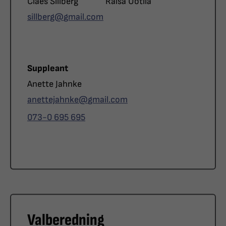
Namn
Namn
Claes Sillberg
Raisa Uotila
E-post
sillberg@
gmail.com
Roll
Suppleant
Namn
Anette Jahnke
E-post
anettejahnke@
gmail.com
Telefon
073-0 695 695
Valberedning