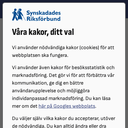
Hoppa till innehåll
Hoppa till hitta snabbt
TEMA
SÖK
MENY
STARTSIDA
DISTRIKT, LOKAL- OCH BRANSCHFÖRENINGAR
Våra kakor, ditt val
BRANSCHFÖRENINGAR
BRANSCH SYNSKADADE KONSTNÄRERS OCH
KONSTHANTVERKARES FÖRENING
Vi använder nödvändiga kakor (cookies) för att
OM FÖRENINGEN
webbplatsen ska fungera.
Vi använder även kakor för besöksstatistik och
Om Synskadade Konstnärers
marknadsföring. Det gör vi för att förbättra vår
och Konsthantverkares
kommunikation, ge dig en bättre
användarupplevelse och möjliggöra
Förening
individanpassad marknadsföring. Du kan läsa
mer om det
här på Googles webbplats
.
Click here for a presentation in english
Du väljer själv vilka kakor du accepterar, utöver
de nödvändiga. Du kan alltid ändra eller dra