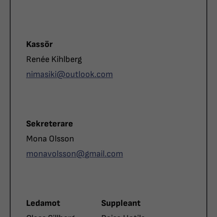
Roll
Kassör
Namn
Renée Kihlberg
E-post
nimasiki@
outlook.com
Roll
Sekreterare
Namn
Mona Olsson
E-post
monavolsson@
gmail.com
Roll
Roll
Ledamot
Suppleant