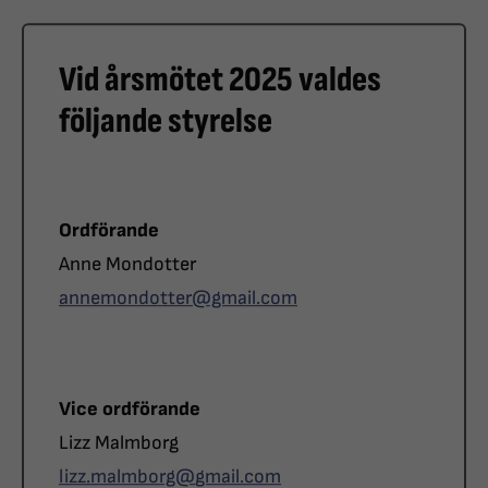
Vid årsmötet 2025 valdes
följande styrelse
Roll
Ordförande
Namn
Anne Mondotter
Telefon
annemondotter@gmail.com
Roll
Vice ordförande
Namn
Lizz Malmborg
E-post
lizz.malmborg@
gmail.com