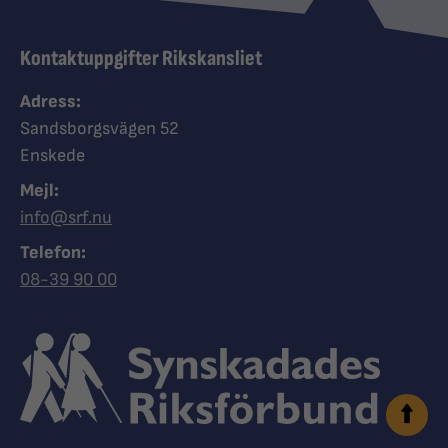
Kontaktuppgifter Rikskansliet
Adress:
Sandsborgsvägen 52
Enskede
Mejl:
info@srf.nu
Telefon:
Ring Synskadades riksförbund
08-39 90 00