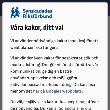
Hoppa till innehåll
Hoppa till hitta snabbt
TEMA
SÖK
MENY
STARTSIDA
DISTRIKT, LOKAL- OCH BRANSCHFÖRENINGAR
Våra kakor, ditt val
BRANSCHFÖRENINGAR
BRANSCH SYNSKADADE KONSTNÄRERS OCH
KONSTHANTVERKARES FÖRENING
Vi använder nödvändiga kakor (cookies) för att
NYHETER
webbplatsen ska fungera.
Vi använder även kakor för besöksstatistik och
Nyheter
marknadsföring. Det gör vi för att förbättra vår
kommunikation, ge dig en bättre
användarupplevelse och möjliggöra
individanpassad marknadsföring. Du kan läsa
2026-03-07
mer om det
här på Googles webbplats
.
Årsmöte och medlemshelg på Almåsa
Du väljer själv vilka kakor du accepterar, utöver
i mars 2026
de nödvändiga. Du kan alltid ändra eller dra