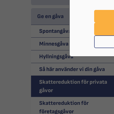
Ge en gåva
Spontangåva
Minnesgåva
Hyllningsgåva
Så här använder vi din gåva
Skattereduktion för privata
gåvor
Skattereduktion för
företagsgåvor