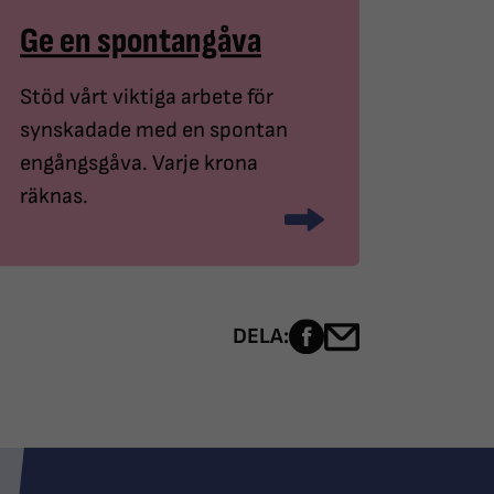
Ge en spontangåva
Stöd vårt viktiga arbete för
synskadade med en spontan
engångsgåva. Varje krona
räknas.
Dela sidan på Fac
Dela sidan me
DELA: