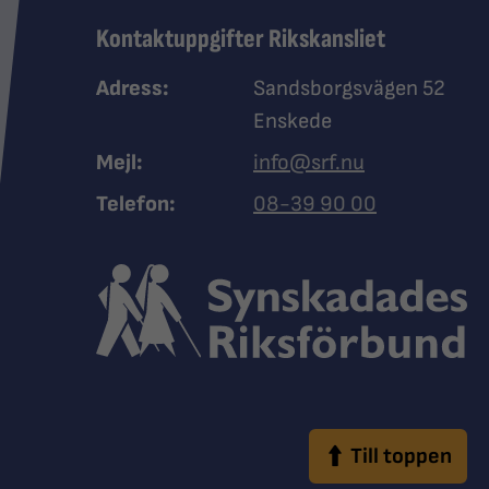
Kontaktuppgifter Rikskansliet
Adress:
Sandsborgsvägen 52
Enskede
Mejl:
info@srf.nu
Ring Synskadades riksfö
Telefon:
08-39 90 00
Till toppen