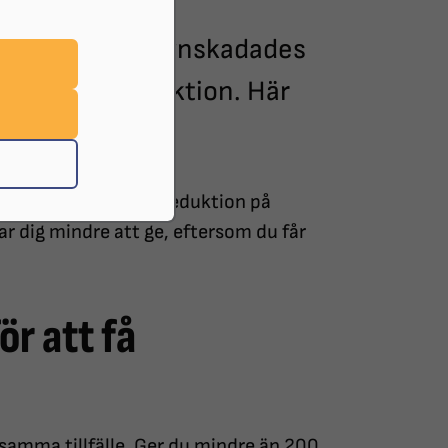
 en gåva till Synskadades
till skattereduktion. Här
ur det fungerar.
teverket för skattereduktion på
r dig mindre att ge, eftersom du får
r att få
samma tillfälle. Ger du mindre än 200