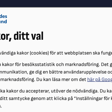
Om oss
Vå
or, ditt val
Påverkansarbete
Synskador
ändiga kakor (cookies) för att webbplatsen ska fung
 kakor för besöksstatistik och marknadsföring. Det gö
EREDUKTION FÖR PRIVATA GÅVOR
mmunikation, ge dig en bättre användarupplevelse o
 marknadsföring. Du kan läsa mer om det
här på Goo
Skattereduktion för
ilka kakor du accepterar, utöver de nödvändiga. Du ka
privatpersoner
a ditt samtycke genom att klicka på ”Inställningar för
.