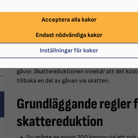
När du som privatperson skänker
Acceptera alla kakor
Riksförbund (SRF) kan du ha rätt 
Endast nödvändiga kakor
förklarar vi vad som gäller och h
Inställningar för kakor
Synskadades Riksförbund är godkända av Skat
gåvor. Skattereduktionen innebär att det kosta
tillbaka en del av gåvan via skatten.
Grundläggande regler fö
skattereduktion
Du måste ge minst 200 kronor vid ett och 