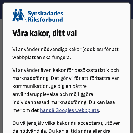
Hoppa till innehåll
Hoppa till hitta snabbt
TEMA
SÖK
MENY
STARTSIDA
STÖD OSS
BESTÄLL LYCKOPENNINGEN
Våra kakor, ditt val
Vi använder nödvändiga kakor (cookies) för att
webbplatsen ska fungera.
Vi använder även kakor för besöksstatistik och
marknadsföring. Det gör vi för att förbättra vår
kommunikation, ge dig en bättre
användarupplevelse och möjliggöra
individanpassad marknadsföring. Du kan läsa
Lyckopenningen
mer om det
här på Googles webbplats
.
Du väljer själv vilka kakor du accepterar, utöver
de nödvändiga. Du kan alltid ändra eller dra
Sedan 1912 har Lyckopenningen sålts