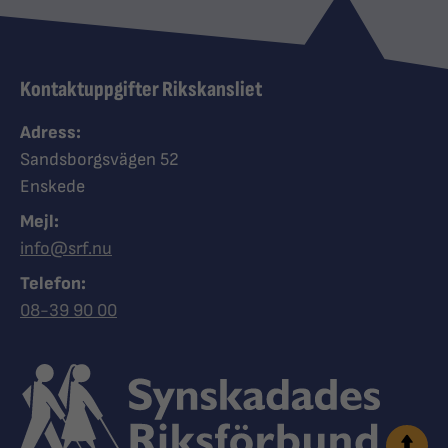
Kontaktuppgifter Rikskansliet
Adress:
Sandsborgsvägen 52
Enskede
Mejl:
info@srf.nu
Telefon:
Ring Synskadades riksförbund
08-39 90 00