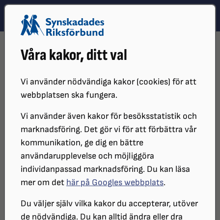
Hoppa till innehåll
Hoppa till hitta snabbt
TEMA
SÖK
MENY
STARTSIDA
DISTRIKT, LOKAL- OCH BRANSCHFÖRENINGAR
Våra kakor, ditt val
DISTRIKT
SRF STOCKHOLM GOTLAND
NYHETER
ARKIVERADE NYHETER
2025
SOMMARAVSTÄNGNING LINJE 18
Vi använder nödvändiga kakor (cookies) för att
webbplatsen ska fungera.
Vi använder även kakor för besöksstatistik och
marknadsföring. Det gör vi för att förbättra vår
kommunikation, ge dig en bättre
användarupplevelse och möjliggöra
individanpassad marknadsföring. Du kan läsa
mer om det
här på Googles webbplats
.
Du väljer själv vilka kakor du accepterar, utöver
Tunnelbanan sommaren 2025
de nödvändiga. Du kan alltid ändra eller dra