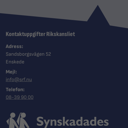
Kontaktuppgifter Rikskansliet
Adress:
Sandsborgsvägen 52
Enskede
Mejl:
info@srf.nu
Telefon:
Ring Synskadades riksförbund
08-39 90 00