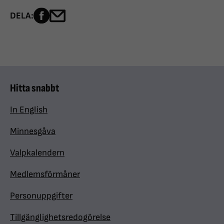
Dela sidan på Facebook
Dela sidan med e-post
DELA:
Hitta snabbt
In English
Minnesgåva
Valpkalendern
Medlemsförmåner
Personuppgifter
Tillgänglighetsredogörelse