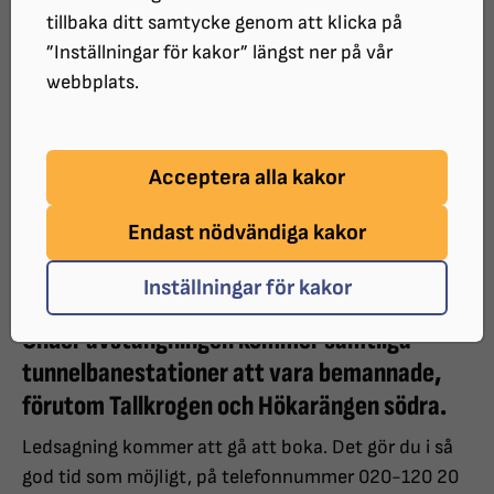
tillbaka ditt samtycke genom att klicka på
”Inställningar för kakor” längst ner på vår
I sommar stängs tunnelbanan av på
webbplats.
sträckan Blåsut till Farsta strand.
Avstängningen gäller mellan 2025-06-
Acceptera alla kakor
23 och 2025-08-10. Under tiden
kommer tunnelbanetrafiken att
Endast nödvändiga kakor
ersättas med ersättningsbussar.
Inställningar för kakor
Under avstängningen kommer samtliga
tunnelbanestationer att vara bemannade,
förutom Tallkrogen och Hökarängen södra.
Ledsagning kommer att gå att boka. Det gör du i så
god tid som möjligt, på telefonnummer 020-120 20