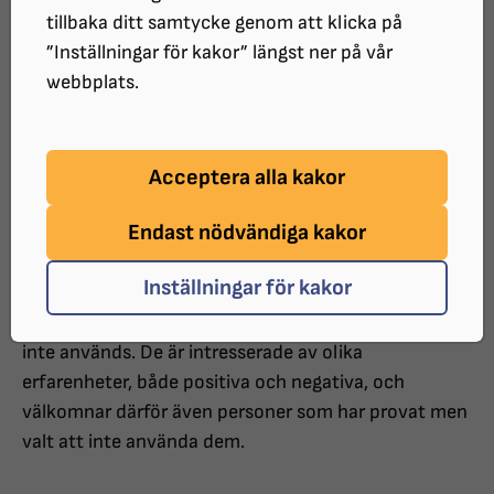
som just nu skriver sin C-uppsats. De
tillbaka ditt samtycke genom att klicka på
intresserar sig för röststyrda gränssnitt
”Inställningar för kakor” längst ner på vår
och smarta assistenter (t.ex. Google
webbplats.
Assistant, Siri, Alexa och Bixby) och hur
de används av personer med nedsatt
Acceptera alla kakor
syn i vardagliga aktiviteter.
Endast nödvändiga kakor
Syftet är att förstå hur personer med nedsatt syn
Inställningar för kakor
upplever och förhåller sig till röststyrda assistenter,
inte bara hur de
används utan också varför de ibland
inte används. De är intresserade av olika
erfarenheter, både positiva och negativa, och
välkomnar därför även personer som har provat men
valt att inte använda dem.