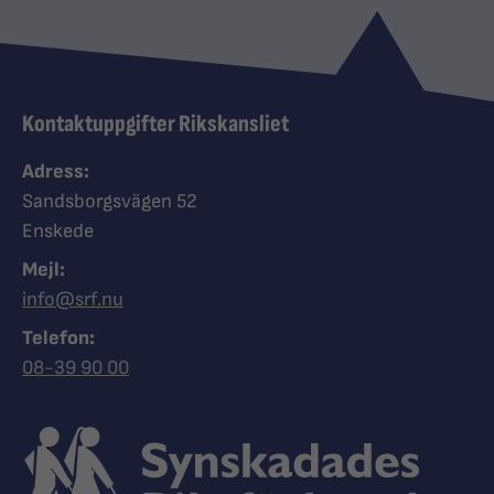
Kontaktuppgifter Rikskansliet
Adress:
Sandsborgsvägen 52
Enskede
Mejl:
info@srf.nu
Telefon:
Ring Synskadades riksförbund
08-39 90 00