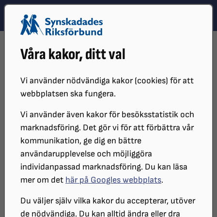
Hoppa till innehåll
Hoppa till hitta snabbt
TEMA
SÖK
MENY
STARTSIDA
DISTRIKT, LOKAL- OCH BRANSCHFÖRENINGAR
Våra kakor, ditt val
DISTRIKT
SRF STOCKHOLM GOTLAND
NYHETER
ARKIVERADE NYHETER
2025
BLI INTERVJUAD OM UPPLEVELSEN AV RÖSTSTYRDA ASSISTENTER
Vi använder nödvändiga kakor (cookies) för att
webbplatsen ska fungera.
Vill du bli intervjuad om din
Vi använder även kakor för besöksstatistik och
upplevelse av röststyrda
marknadsföring. Det gör vi för att förbättra vår
kommunikation, ge dig en bättre
assistenter?
användarupplevelse och möjliggöra
individanpassad marknadsföring. Du kan läsa
mer om det
här på Googles webbplats
.
Förfrågan från två studenter inom
medieteknik vid Södertörns högskola
Du väljer själv vilka kakor du accepterar, utöver
de nödvändiga. Du kan alltid ändra eller dra