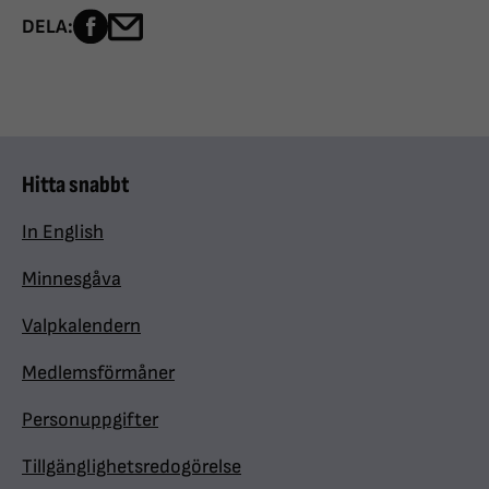
Dela sidan på Facebook
Dela sidan med e-post
DELA:
Hitta snabbt
In English
Minnesgåva
Valpkalendern
Medlemsförmåner
Personuppgifter
Tillgänglighetsredogörelse