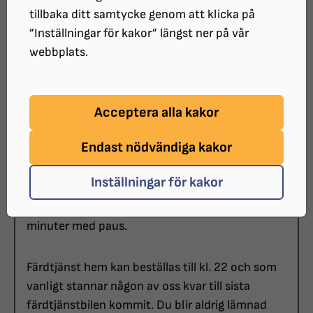
tillbaka ditt samtycke genom att klicka på
DATUM:
”Inställningar för kakor” längst ner på vår
2025-04-11 klockan 18:00 - 22:00
webbplats.
PLATS:
Intiman, Östra Rönneholmsvägen 22
KOSTNAD:
Acceptera alla kakor
203 kr, ledsagare medföljer kostnadsfritt
Endast nödvändiga kakor
Samling:
Vi träffas kl. 18.00 då du får din biljett
Inställningar för kakor
och mottagare
Föreställningen varar ca 2 timmar och 20
minuter med paus.
Färdtjänst hem kan beställas till kl. 22 och som
vanligt stannar någon av oss kvar till sista
färdtjänstbilen kommit. Du blir aldrig lämnad