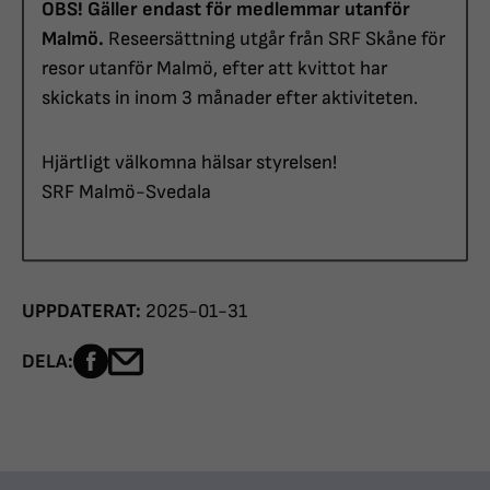
OBS! Gäller endast för medlemmar utanför
Malmö.
Reseersättning utgår från SRF Skåne för
resor utanför Malmö, efter att kvittot har
skickats in inom 3 månader efter aktiviteten.
Hjärtligt välkomna hälsar styrelsen!
SRF Malmö-Svedala
UPPDATERAT:
2025-01-31
Dela sidan på Facebook
Dela sidan med e-post
DELA: