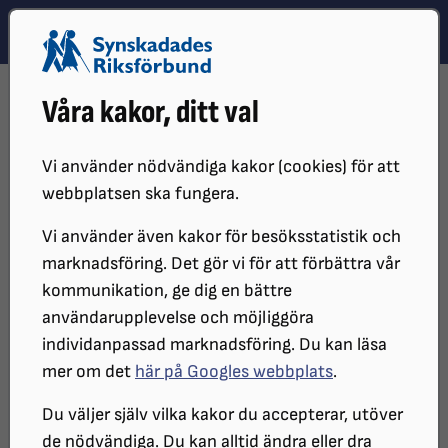
Hoppa till innehåll
Hoppa till hitta snabbt
TEMA
SÖK
MENY
STARTSIDA
DISTRIKT, LOKAL- OCH BRANSCHFÖRENINGAR
Våra kakor, ditt val
DISTRIKT
SRF SKÅNE
SRF SKÅNES LOKALFÖRENINGAR
SRF MALMÖ-SVEDALA
KALENDARIUM
VILDANDEN, SYNTOLKAD TEATER
Vi använder nödvändiga kakor (cookies) för att
webbplatsen ska fungera.
Vildanden, syntolkad teater
Vi använder även kakor för besöksstatistik och
marknadsföring. Det gör vi för att förbättra vår
kommunikation, ge dig en bättre
SRF Malmö-Svedala välkomnar hela
användarupplevelse och möjliggöra
SRF Skåne till "Vildanden" som
individanpassad marknadsföring. Du kan läsa
syntolkas fredagen den 11 april 2025 kl.
mer om det
här på Googles webbplats
.
19 på Intiman.
Du väljer själv vilka kakor du accepterar, utöver
de nödvändiga. Du kan alltid ändra eller dra