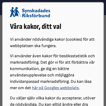
Hoppa till innehåll
Hoppa till hitta snabbt
TEMA
SÖK
MENY
STARTSIDA
DISTRIKT, LOKAL- OCH BRANSCHFÖRENINGAR
Våra kakor, ditt val
DISTRIKT
SRF KALMAR LÄN
LOKALFÖRENINGAR
SRF VIMMERBY
Vi använder nödvändiga kakor (cookies) för att
SRF Vimmerby
webbplatsen ska fungera.
Vi använder även kakor för besöksstatistik och
marknadsföring. Det gör vi för att förbättra vår
Välkommen till vår lokalförening. Vi vill gärna bli fler
kommunikation, ge dig en bättre
och tycker alltid att det är roligt med nya
användarupplevelse och möjliggöra
medlemmar. Våra föreningar är självständiga juridiska
individanpassad marknadsföring. Du kan läsa
personer.
mer om det
här på Googles webbplats
.
Denna förening är vilande.
Du väljer själv vilka kakor du accepterar, utöver
de nödvändiga. Du kan alltid ändra eller dra