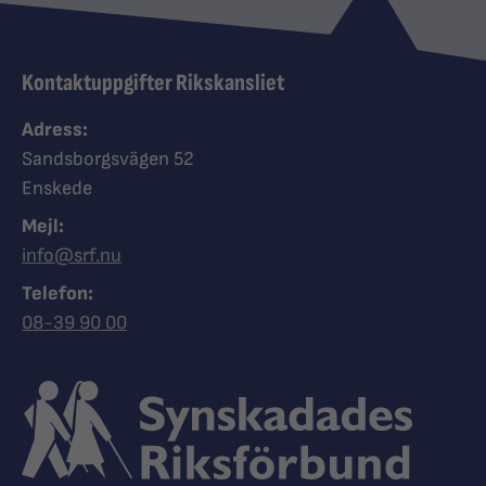
Kontaktuppgifter Rikskansliet
Adress:
Sandsborgsvägen 52
Enskede
Mejl:
info@srf.nu
Telefon:
Ring Synskadades riksförbund
08-39 90 00