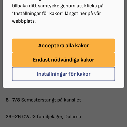
tillbaka ditt samtycke genom att klicka på
”Inställningar för kakor” längst ner på vår
4
Organisationsråd, Teams
webbplats.
9
Styrelsemöte, Synskadades Vänner
Acceptera alla kakor
28
Syntolkad sommarrevy, Hudiksvall
Endast nödvändiga kakor
Inställningar för kakor
Juli
6–7/8
Semesterstängt på kansliet
23–26
CWUX familjeläger, Dalarna