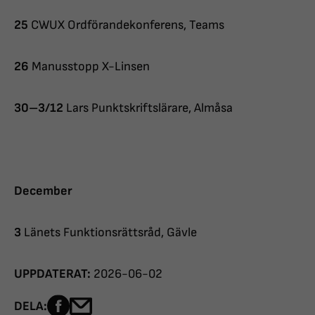
25
CWUX Ordförandekonferens, Teams
26
Manusstopp X-Linsen
30–3/12
Lars Punktskriftslärare, Almåsa
December
3
Länets Funktionsrättsråd, Gävle
UPPDATERAT:
2026-06-02
Dela sidan på Facebook
Dela sidan med e-post
DELA: