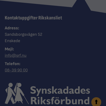
Kontaktuppgifter Rikskansliet
Adress:
Sandsborgsvägen 52
Enskede
Mejl:
info@srf.nu
Telefon:
Ring Synskadades riksförbund
08-39 90 00