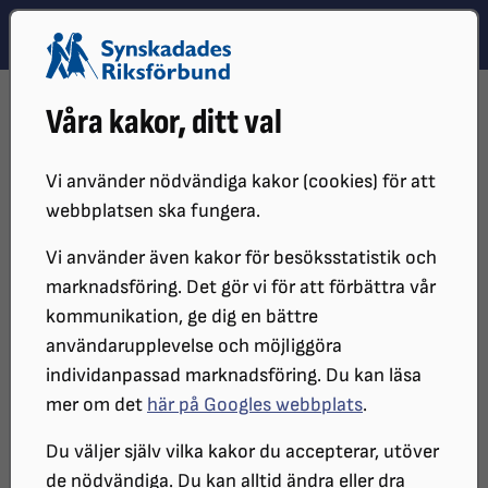
Hoppa till innehåll
Hoppa till hitta snabbt
TEMA
SÖK
MENY
STARTSIDA
DISTRIKT, LOKAL- OCH BRANSCHFÖRENINGAR
Våra kakor, ditt val
DISTRIKT
SRF GÄVLEBORG
AKTIVITETSLISTA DISTRIKTET
Aktivitetslista distriktet
Vi använder nödvändiga kakor (cookies) för att
webbplatsen ska fungera.
Vi använder även kakor för besöksstatistik och
Aktivitetslista
marknadsföring. Det gör vi för att förbättra vår
kommunikation, ge dig en bättre
Juni
användarupplevelse och möjliggöra
individanpassad marknadsföring. Du kan läsa
2
Styrelsemöte, Valbo
mer om det
här på Googles webbplats
.
Du väljer själv vilka kakor du accepterar, utöver
3
Temadag Region Gävleborgs framtid samt en
de nödvändiga. Du kan alltid ändra eller dra
valdebatt