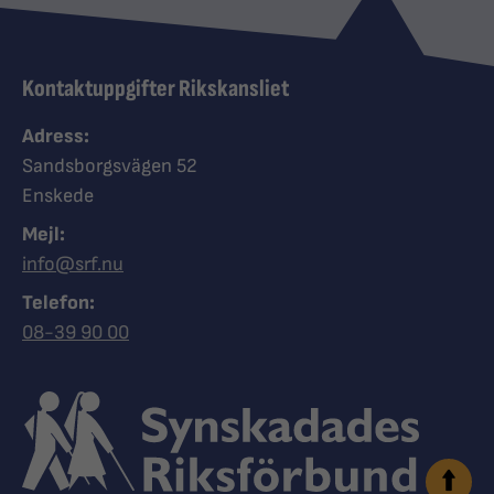
Kontaktuppgifter Rikskansliet
Adress:
Sandsborgsvägen 52
Enskede
Mejl:
info@srf.nu
Telefon:
Ring Synskadades riksförbund
08-39 90 00