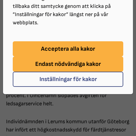
Det finns exempel där färdtjänstresorna
tillbaka ditt samtycke genom att klicka på
”Inställningar för kakor” längst ner på vår
blir billigare
webbplats.
Sänkta priser på färdtjänstresor och ledsagarservice
Acceptera alla kakor
I slutet på förra året kom besked från flera håll vad
Endast nödvändiga kakor
gäller avgifter för personer i behov av färdtjänst och
Inställningar för kakor
ledsagarservice. Sedan januari har priserna för
färdtjänstresorna i Lerum sänkts med närmare 35
procent. I Ulricehamn slopades avgiften för
ledsagarservice helt.
Individnämnden i Lerums kommun utanför Göteborg
har infört ett högkostnadsskydd för färdtjänstresor