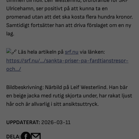
timmen till noll. Leif Westerlind, ordförande för SRF
Ulricehamn, ser positivt på att kunna ta en
promenad utan att det ska kosta flera hundra kronor.
Samtidigt fortsätter han att driva förslaget om en ny
lag.
Läs hela artikeln på
srf.nu
via länken:
https://srf.nu/.../sankta-priser-pa-fardtjanstresor-
och.../
Bildbeskrivning: Närbild på Leif Westerlind. Han bär
en beige jacka med rutig skjorta under, har rakat ljust
hår och är allvarlig i sitt ansiktsuttryck.
UPPDATERAT:
2026-03-11
Dela sidan på Facebook
Dela sidan med e-post
DELA: