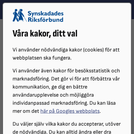
Hoppa till innehåll
Hoppa till hitta snabbt
TEMA
SÖK
MENY
STARTSIDA
DISTRIKT, LOKAL- OCH BRANSCHFÖRENINGAR
Våra kakor, ditt val
DISTRIKT
SRF BOHUSLÄN
NYHETER
FÄRDTJÄNSTTAXA
Vi använder nödvändiga kakor (cookies) för att
webbplatsen ska fungera.
Vi använder även kakor för besöksstatistik och
marknadsföring. Det gör vi för att förbättra vår
kommunikation, ge dig en bättre
användarupplevelse och möjliggöra
individanpassad marknadsföring. Du kan läsa
mer om det
här på Googles webbplats
.
Färdtjänsttaxa
Du väljer själv vilka kakor du accepterar, utöver
de nödvändiga. Du kan alltid ändra eller dra