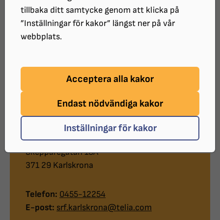
tillbaka ditt samtycke genom att klicka på
Välkommen till vår lokalförening. Vi vill gärna bli fler
”Inställningar för kakor” längst ner på vår
och tycker alltid att det är roligt med nya
webbplats.
medlemmar. Våra föreningar är självständiga juridiska
personer.
Acceptera alla kakor
Endast nödvändiga kakor
Kontakt
Inställningar för kakor
Postadress:
Skepparegatan 18A
371 29 Karlskrona
Telefon:
0455-12254
E-post:
srf.karlskrona@telia.com