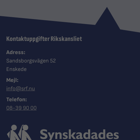
Kontaktuppgifter Rikskansliet
Adress:
Sandsborgsvägen 52
Enskede
Mejl:
info@srf.nu
Telefon:
Ring Synskadades riksförbund
08-39 90 00