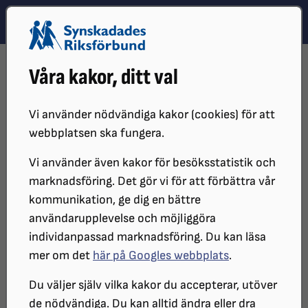
Hoppa till innehåll
Hoppa till hitta snabbt
TEMA
SÖK
MENY
STARTSIDA
DISTRIKT, LOKAL- OCH BRANSCHFÖRENINGAR
Våra kakor, ditt val
DISTRIKT
SRF BLEKINGE
LOKALFÖRENINGAR
SRF KARLSKRONA
Vi använder nödvändiga kakor (cookies) för att
webbplatsen ska fungera.
Vi använder även kakor för besöksstatistik och
marknadsföring. Det gör vi för att förbättra vår
kommunikation, ge dig en bättre
användarupplevelse och möjliggöra
individanpassad marknadsföring. Du kan läsa
mer om det
här på Googles webbplats
.
SRF Karlskrona
Du väljer själv vilka kakor du accepterar, utöver
de nödvändiga. Du kan alltid ändra eller dra