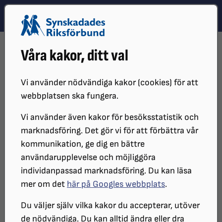
Hoppa till innehåll
Hoppa till hitta snabbt
TEMA
SÖK
MENY
STARTSIDA
PÅVERKANSARBETE
SKRIVELSER OCH REMISSVAR
Våra kakor, ditt val
2023-08-07 - DNR 49/2023
Remissvar över betänkandet
Vi använder nödvändiga kakor (cookies) för att
webbplatsen ska fungera.
En uppväxt fri från våld – En
Vi använder även kakor för besöksstatistik och
nationell strategi för att
marknadsföring. Det gör vi för att förbättra vår
kommunikation, ge dig en bättre
förebygga och bekämpa våld
användarupplevelse och möjliggöra
mot barn (SOU 2022:70). DNR
individanpassad marknadsföring. Du kan läsa
mer om det
här på Googles webbplats
.
S2023/00244
Du väljer själv vilka kakor du accepterar, utöver
de nödvändiga. Du kan alltid ändra eller dra