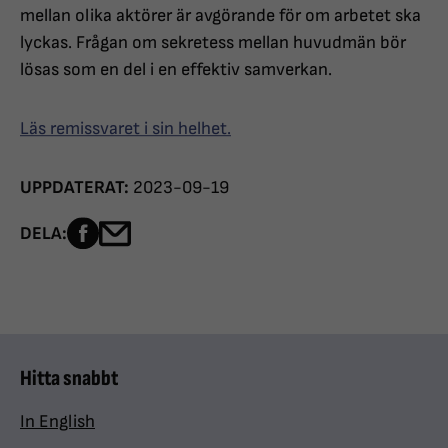
mellan olika aktörer är avgörande för om arbetet ska
lyckas. Frågan om sekretess mellan huvudmän bör
lösas som en del i en effektiv samverkan.
Läs remissvaret i sin helhet.
UPPDATERAT:
2023-09-19
Dela sidan på Facebook
Dela sidan med e-post
DELA:
Hitta snabbt
In English