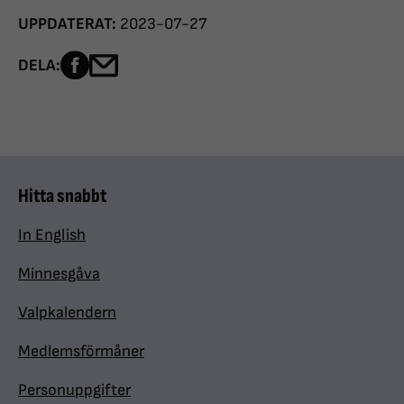
UPPDATERAT:
2023-07-27
Dela sidan på Facebook
Dela sidan med e-post
DELA:
Hitta snabbt
In English
Minnesgåva
Valpkalendern
Medlemsförmåner
Personuppgifter