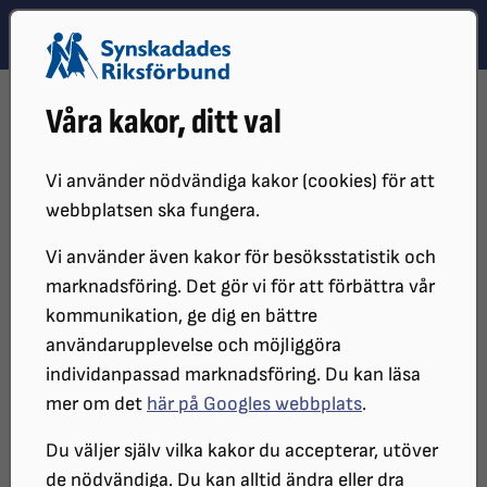
Hoppa till innehåll
Hoppa till hitta snabbt
TEMA
SÖK
MENY
STARTSIDA
PERSONUPPGIFTER
Våra kakor, ditt val
PERSONUPPGIFTER OCH GDPR VID MINNES-ELLER
HYLLNINGSGÅVOR
Vi använder nödvändiga kakor (cookies) för att
Personuppgifter och GDPR vid
webbplatsen ska fungera.
minnes-eller hyllningsgåvor
Vi använder även kakor för besöksstatistik och
marknadsföring. Det gör vi för att förbättra vår
kommunikation, ge dig en bättre
Så här hanterar Synskadades
användarupplevelse och möjliggöra
Riksförbunds dina personuppgifter när
individanpassad marknadsföring. Du kan läsa
mer om det
här på Googles webbplats
.
du beställer en minnes-eller
hyllningsgåva.
Du väljer själv vilka kakor du accepterar, utöver
de nödvändiga. Du kan alltid ändra eller dra