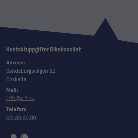
Kontaktuppgifter Rikskansliet
Adress:
Sandsborgsvägen 52
Enskede
Mejl:
info@srf.nu
Telefon:
Ring Synskadades riksförbund
08-39 90 00